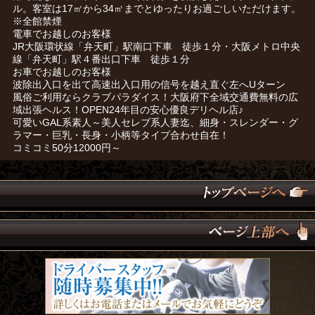
ル。客室は17㎡から34㎡までとゆったりお過ごしいただけます。
※全館禁煙
電車でお越しのお客様
JR大阪環状線「弁天町」駅南口下車 徒歩１分・大阪メトロ中央
線「弁天町」駅４番出口下車 徒歩１分
お車でお越しのお客様
波除出入口を出て高速出入口用の信号を越え直ぐ左へUターン
風俗ご利用ならクラブパラダイス！大阪府下全域交通費無料の広
域出張ヘルス！OPEN24年目の安心優良デリヘル店♪
可愛いGAL系素人～美人セレブ系人妻迄、細身・スレンダー・グ
ラマー・巨乳・長身・小柄等タイプ合わせ自在！
コミコミ50分12000円～